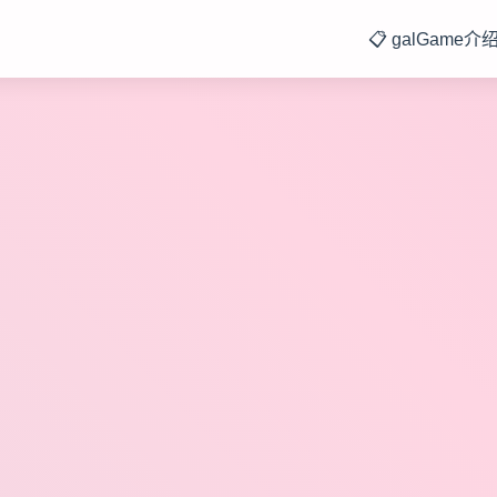
📋 galGame介