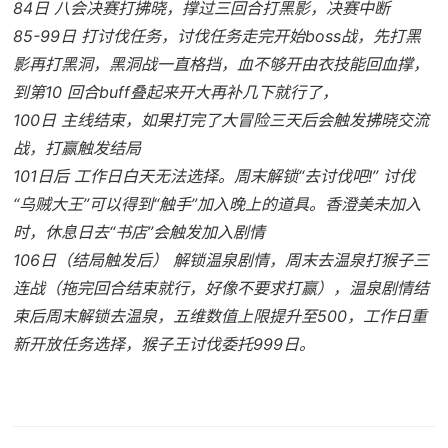
84日 八会决赛打拂晓，撑过三回合打黑影，决赛中断
85-99日 打讨伐任务，讨伐任务走完开始boss战，先打黑
影再打黑洞，黑洞战一直格挡，血不够开由衣技能回血撑，
到第10 回合buff叠起来开大再补几下就行了，
100日 主线结束，如果打完了大冒险三天后会触发拂晓交流
战，打赢触发结局
101日后 工作日白天无法选择。周末解锁“去讨伐吧!” 讨伐
“乌贼大王”可以得到“触手”加入晚上的道具。香澄美未加入
时，休息日去“书店”会触发加入剧情
106日（结局触发后） 解锁温泉剧情，周末去温泉打猴子三
连战（拖完回合结束就行，好像不要求打赢），温泉剧情结
束后周末解锁去温泉，五维数值上限提升至500，工作日重
新开放任务选择，猴子王讨伐委托999日。