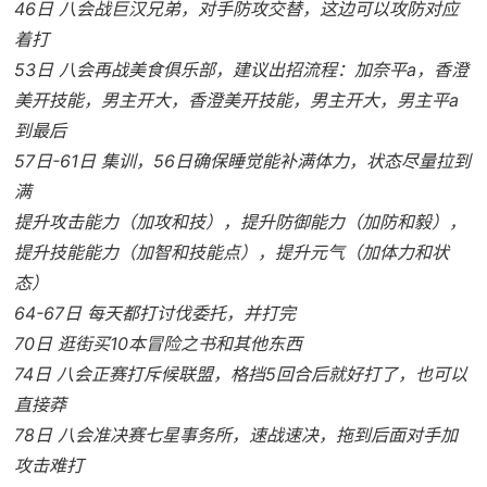
46日 八会战巨汉兄弟，对手防攻交替，这边可以攻防对应
着打
53日 八会再战美食俱乐部，建议出招流程：加奈平a，香澄
美开技能，男主开大，香澄美开技能，男主开大，男主平a
到最后
57日-61日 集训，56日确保睡觉能补满体力，状态尽量拉到
满
提升攻击能力（加攻和技），提升防御能力（加防和毅），
提升技能能力（加智和技能点），提升元气（加体力和状
态）
64-67日 每天都打讨伐委托，并打完
70日 逛街买10本冒险之书和其他东西
74日 八会正赛打斥候联盟，格挡5回合后就好打了，也可以
直接莽
78日 八会准决赛七星事务所，速战速决，拖到后面对手加
攻击难打