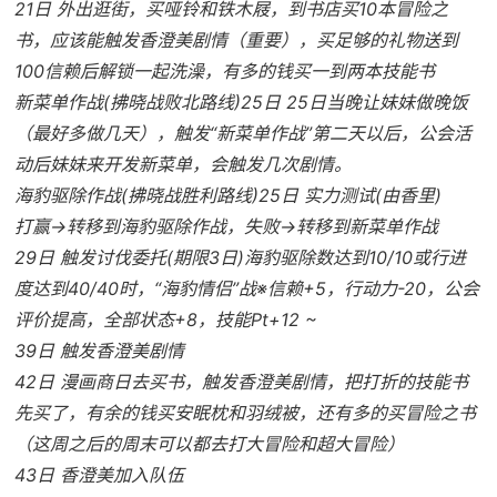
21日 外出逛街，买哑铃和铁木屐，到书店买10本冒险之
书，应该能触发香澄美剧情（重要），买足够的礼物送到
100信赖后解锁一起洗澡，有多的钱买一到两本技能书
新菜单作战(拂晓战败北路线)25日 25日当晚让妹妹做晚饭
（最好多做几天），触发“新菜单作战”第二天以后，公会活
动后妹妹来开发新菜单，会触发几次剧情。
海豹驱除作战(拂晓战胜利路线)25日 实力测试(由香里)
打赢→转移到海豹驱除作战，失败→转移到新菜单作战
29日 触发讨伐委托(期限3日)海豹驱除数达到10/10或行进
度达到40/40时，“海豹情侣”战※信赖+5，行动力-20，公会
评价提高，全部状态+8，技能Pt+12 ~
39日 触发香澄美剧情
42日 漫画商日去买书，触发香澄美剧情，把打折的技能书
先买了，有余的钱买安眠枕和羽绒被，还有多的买冒险之书
（这周之后的周末可以都去打大冒险和超大冒险）
43日 香澄美加入队伍