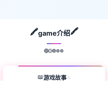
🖍️
🖍️
game介绍
🟢
🟣
🔴
🟡
🔵
📖
游戏故事
✨
冒险家“罗恩”带领一只探险小队，调查常年风
暴肆虐的漩涡中心，结果探险船在风暴中解
体。 昏迷中被海水冲刷到了一个几乎与世隔