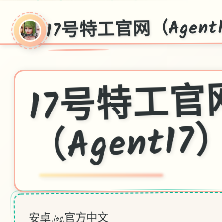
17号特工官网（Agent
1
（Agent1
安卓,ios,官方中文