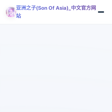
亚洲之子(Son Of Asia)_中文官方网
站