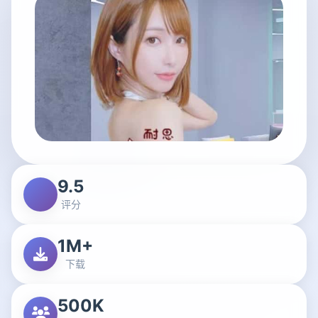
9.5
评分
1M+
下载
500K