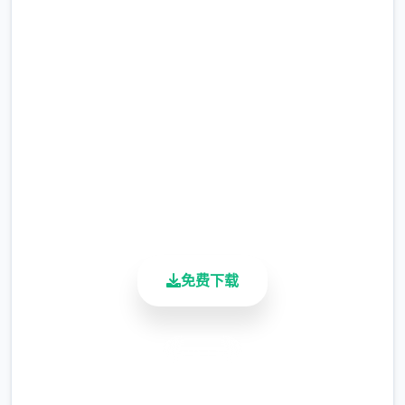
吧
完整版游戏，免费体验
2.3M+
总下载量
4.9/5
用户评分
900K+
活跃用户
免费下载
安全下载
高速安装