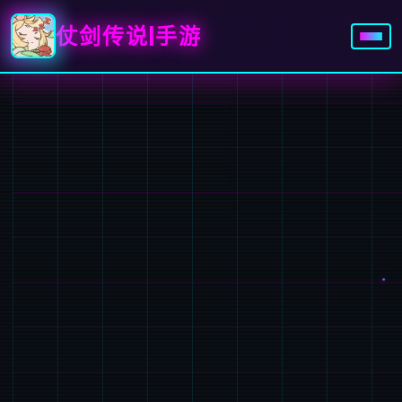
仗剑传说|手游