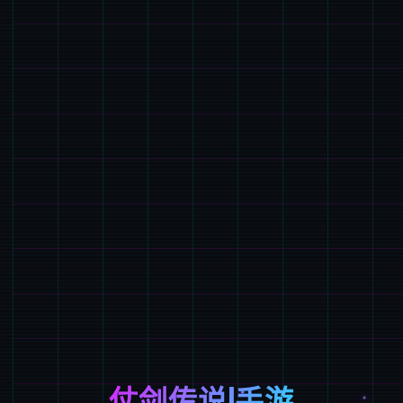
仗剑传说|手游