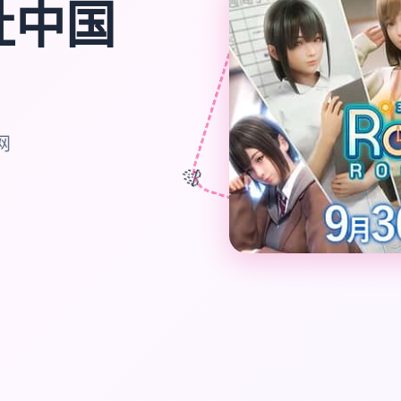
|i社中国
网
🎊