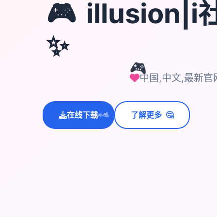
🎮
illusion
✨
🎮
中国,中文,最新官
🤔
在线下载
了解更多
💫
✨
⭐