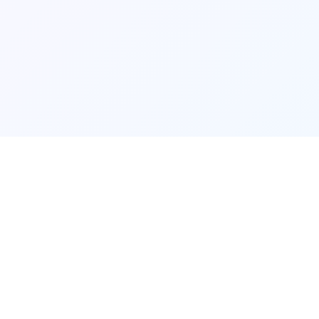
💻
产品介绍
💻
🟡
🔴
🔵
🟢
🟣